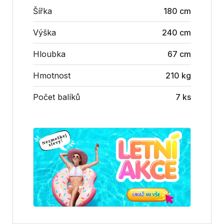
Šířka
180 cm
Výška
240 cm
Hloubka
67 cm
Hmotnost
210 kg
Počet balíků
7 ks