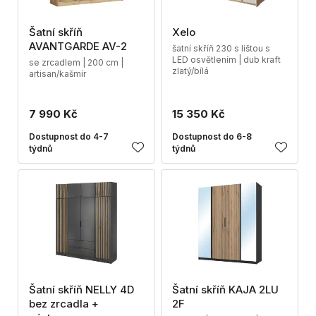
Šatní skříň
Xelo
AVANTGARDE AV-2
šatní skříň 230 s lištou s
LED osvětlením | dub kraft
se zrcadlem | 200 cm |
zlatý/bílá
artisan/kašmír
7 990 Kč
15 350 Kč
Dostupnost do 4-7
Dostupnost do 6-8
týdnů
týdnů
Šatní skříň NELLY 4D
Šatní skříň KAJA 2LU
bez zrcadla +
2F