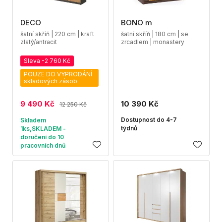
DECO
BONO m
šatní skříň | 220 cm | kraft
šatní skříň | 180 cm | se
zlatý/antracit
zrcadlem | monastery
Sleva -2 760 Kč
POUZE DO VYPRODÁNÍ
skladových zásob
9 490 Kč
10 390 Kč
12 250 Kč
Dostupnost do 4-7
Skladem
týdnů
1ks,SKLADEM -
doručení do 10
pracovních dnů