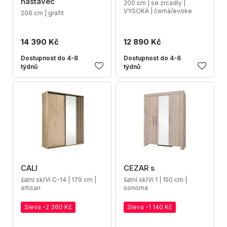
nástavec
200 cm | se zrcadly |
VYSOKÁ | černá/evoke
206 cm | grafit
14 390 Kč
12 890 Kč
Dostupnost do 4-8
Dostupnost do 4-6
týdnů
týdnů
CALI
CEZAR s
šatní skříň C-14 | 179 cm |
šatní skříň 1 | 150 cm |
artisan
sonoma
Sleva -2 360 Kč
Sleva -1 140 Kč