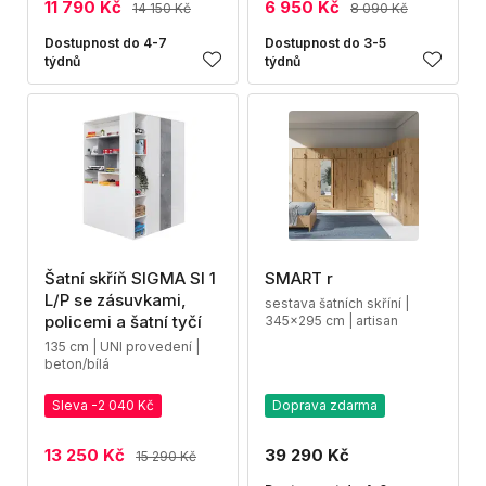
11 790 Kč
6 950 Kč
14 150 Kč
8 090 Kč
Dostupnost do 4-7
Dostupnost do 3-5
týdnů
týdnů
Šatní skříň SIGMA SI 1
SMART r
L/P se zásuvkami,
sestava šatních skříní |
policemi a šatní tyčí
345x295 cm | artisan
135 cm | UNI provedení |
beton/bílá
Sleva -2 040 Kč
Doprava zdarma
13 250 Kč
39 290 Kč
15 290 Kč