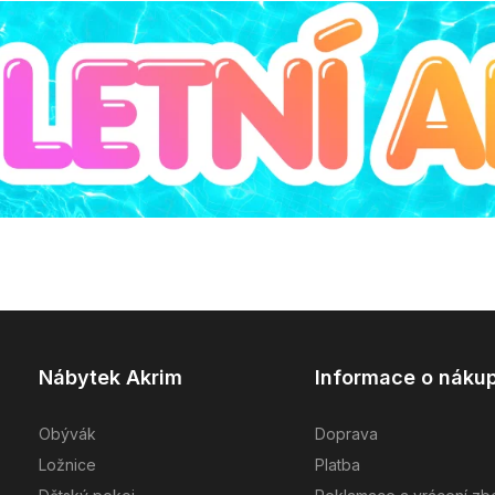
Nábytek Akrim
Informace o náku
Obývák
Doprava
Ložnice
Platba