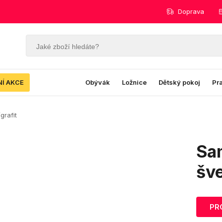
Doprava
NÍ AKCE
Obývák
Ložnice
Dětský pokoj
Pr
grafit
Sa
šve
PR