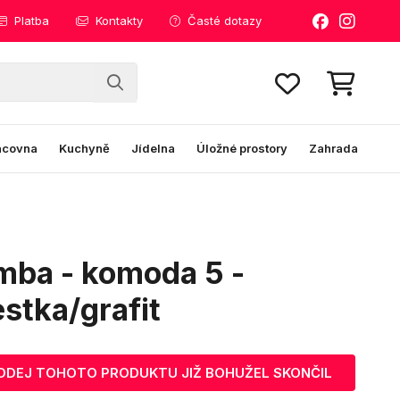
Platba
Kontakty
Časté dotazy
acovna
Kuchyně
Jídelna
Úložné prostory
Zahrada
mba - komoda 5 -
stka/grafit
ODEJ TOHOTO PRODUKTU JIŽ BOHUŽEL SKONČIL