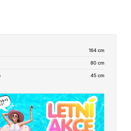
164 cm
80 cm
a
45 cm