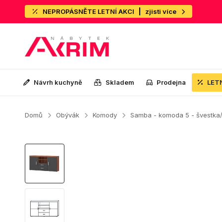
NEPROPÁSNĚTE LETNÍ AKCI
zjisti více
Návrh kuchyně
Skladem
Prodejna
LET
Domů
Obývák
Komody
Samba - komoda 5 - švestka/