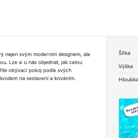
Šířka
vý nejen svým moderním designem, ale
u. Lze si u nás objednat, jak celou
Výška
voříte obývací pokoj podle svých
ávodem na sestavení a kováním.
Hloubk