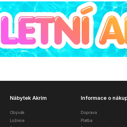
Nábytek Akrim
Informace o náku
Obývák
Doprava
Ložnice
Platba