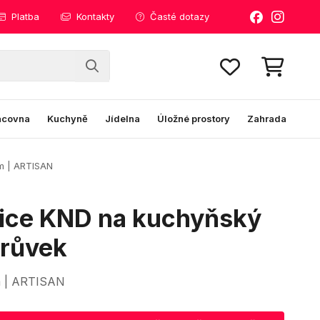
Platba
Kontakty
Časté dotazy
acovna
Kuchyně
Jídelna
Úložné prostory
Zahrada
m | ARTISAN
lice KND na kuchyňský
trůvek
m | ARTISAN