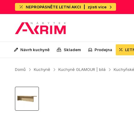
NEPROPÁSNĚTE LETNÍ AKCI
zjisti více
Návrh kuchyně
Skladem
Prodejna
LET
Domů
Kuchyně
Kuchyně GLAMOUR | bílá
Kuchyňské