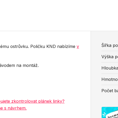
Šířka p
kému ostrůvku. Poličku KND nabízíme
v
Výška p
ávodem na montáž.
Hloubka
Hmotno
Počet ba
bujete zkontrolovat plánek linky?
me s návrhem.