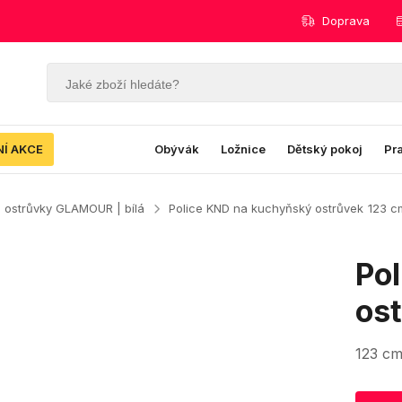
Doprava
NÍ AKCE
Obývák
Ložnice
Dětský pokoj
Pr
 ostrůvky GLAMOUR | bílá
Police KND na kuchyňský ostrůvek
123 c
Po
os
123 c