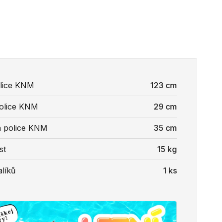
olice KNM
123 cm
olice KNM
29 cm
 police KNM
35 cm
st
15 kg
líků
1 ks