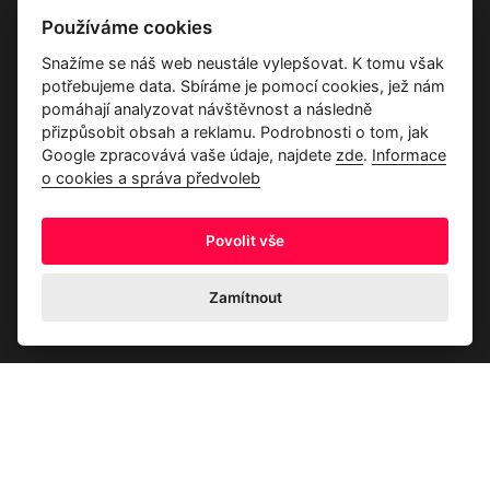
Vše o společnosti
Používáme cookies
Dárkové poukazy
Snažíme se náš web neustále vylepšovat. K tomu však
Průvodce tkaninami
potřebujeme data. Sbíráme je pomocí cookies, jež nám
Kontakty
pomáhají analyzovat návštěvnost a následně
přizpůsobit obsah a reklamu. Podrobnosti o tom, jak
Google zpracovává vaše údaje, najdete
zde
.
Informace
o cookies a správa předvoleb
Povolit vše
Ochrana osobních údajů
Odstoupení od kupní smlouvy
Informace o cookies a správa předvoleb
Zamítnout
© 2026 Akrim s.r.o., Všechna práva jsou vyhrazena