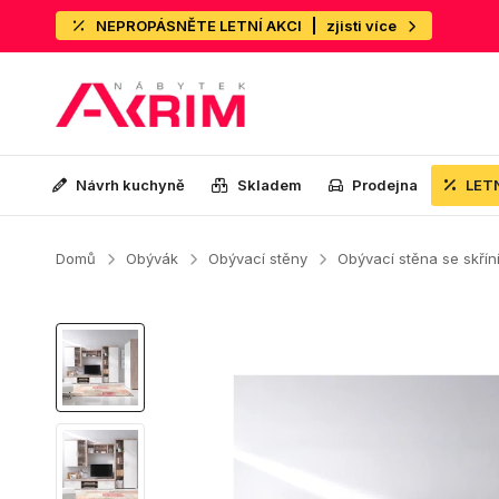
NEPROPÁSNĚTE LETNÍ AKCI
zjisti více
Návrh kuchyně
Skladem
Prodejna
LET
Domů
Obývák
Obývací stěny
Obývací stěna se skří