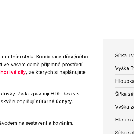
Šířka Tv
ecentním stylu
. Kombinace
dřevěného
tí ve Vašem domě příjemné prostředí.
Výška T
notlivé díly
, ze kterých si naplánujete
Hloubka
otřísky
. Záda zpevňují HDF desky s
Šířka zá
 skvěle doplňují
stříbrné úchyty
.
Výška z
Hloubka
vodem na sestavení a kováním.
Šířka šat