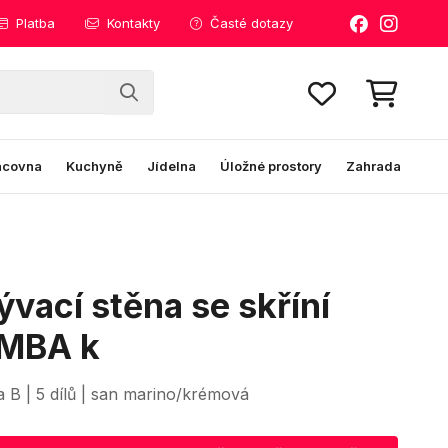
Platba
Kontakty
Časté dotazy
acovna
Kuchyně
Jídelna
Úložné prostory
Zahrada
vací stěna se skříní
MBA k
a B | 5 dílů | san marino/krémová