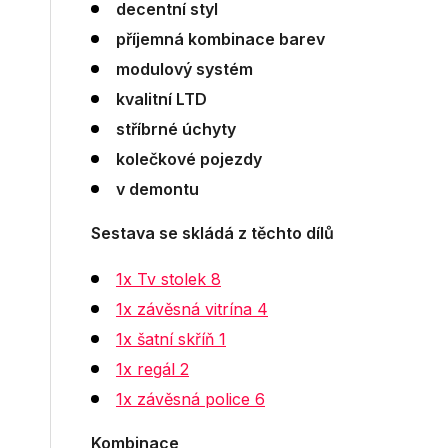
decentní styl
příjemná kombinace barev
modulový systém
kvalitní LTD
stříbrné úchyty
kolečkové pojezdy
v demontu
Sestava se skládá z těchto dílů
1x Tv stolek 8
1x závěsná vitrína 4
1x šatní skříň 1
1x regál 2
1x závěsná police 6
Kombinace