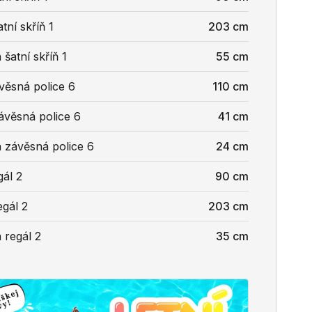
tní skříň 1
203 cm
šatní skříň 1
55 cm
věsná police 6
110 cm
ávěsná police 6
41 cm
 závěsná police 6
24 cm
gál 2
90 cm
egál 2
203 cm
 regál 2
35 cm