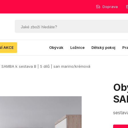
Doprava
NÍ AKCE
Obývák
Ložnice
Dětský pokoj
Pr
ní SAMBA k
sestava B | 5 dílů | san marino/krémová
Obý
SA
sestav