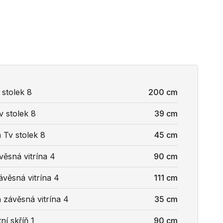
 stolek 8
200 cm
v stolek 8
39 cm
 Tv stolek 8
45 cm
věsná vitrína 4
90 cm
ávěsná vitrína 4
111 cm
 závěsná vitrína 4
35 cm
ní skříň 1
90 cm