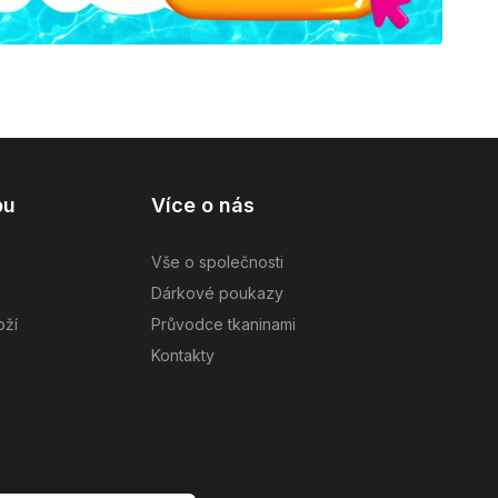
pu
Více o nás
Vše o společnosti
Dárkové poukazy
oží
Průvodce tkaninami
Kontakty