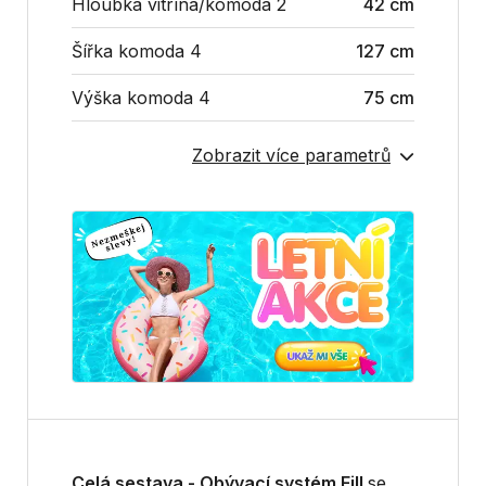
Hloubka vitrína/komoda 2
42 cm
Šířka komoda 4
127 cm
Výška komoda 4
75 cm
Zobrazit více parametrů
Celá sestava - Obývací systém Fill
se