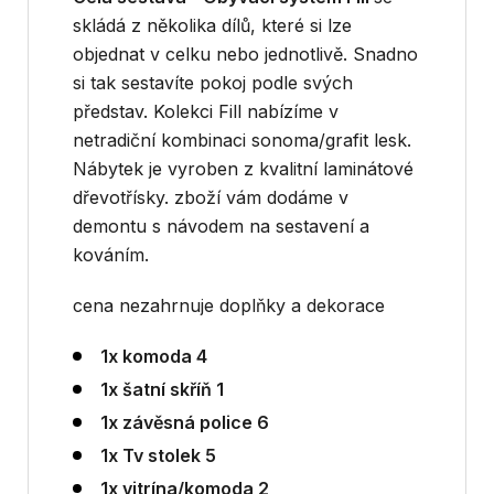
skládá z několika dílů, které si lze
objednat v celku nebo jednotlivě. Snadno
si tak sestavíte pokoj podle svých
představ. Kolekci Fill nabízíme v
netradiční kombinaci sonoma/grafit lesk.
Nábytek je vyroben z kvalitní laminátové
dřevotřísky. zboží vám dodáme v
demontu s návodem na sestavení a
kováním.
cena nezahrnuje doplňky a dekorace
1x komoda 4
1x šatní skříň 1
1x závěsná police 6
1x Tv stolek 5
1x vitrína/komoda 2