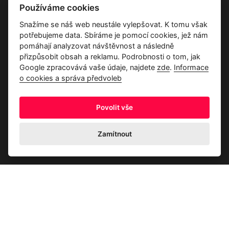
Vše o společnosti
Používáme cookies
Dárkové poukazy
Snažíme se náš web neustále vylepšovat. K tomu však
Průvodce tkaninami
potřebujeme data. Sbíráme je pomocí cookies, jež nám
Kontakty
pomáhají analyzovat návštěvnost a následně
přizpůsobit obsah a reklamu. Podrobnosti o tom, jak
Google zpracovává vaše údaje, najdete
zde
.
Informace
o cookies a správa předvoleb
Povolit vše
Ochrana osobních údajů
Odstoupení od kupní smlouvy
Informace o cookies a správa předvoleb
Zamítnout
© 2026 Akrim s.r.o., Všechna práva jsou vyhrazena