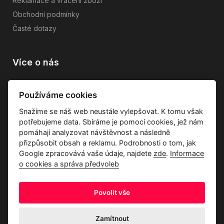
Reklamace a vrácení zboží
Obchodní podmínky
Časté dotazy
Více o nás
Vše o společnosti
Používáme cookies
Dárkové poukazy
Snažíme se náš web neustále vylepšovat. K tomu však
Průvodce tkaninami
potřebujeme data. Sbíráme je pomocí cookies, jež nám
Kontakty
pomáhají analyzovat návštěvnost a následně
přizpůsobit obsah a reklamu. Podrobnosti o tom, jak
Google zpracovává vaše údaje, najdete
zde
.
Informace
o cookies a správa předvoleb
Povolit vše
Ochrana osobních údajů
Odstoupení od kupní smlouvy
Informace o cookies a správa předvoleb
Zamítnout