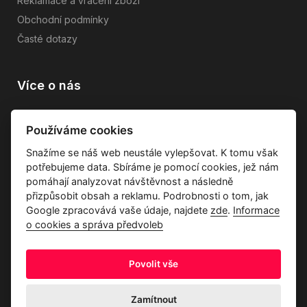
Reklamace a vrácení zboží
Obchodní podmínky
Časté dotazy
Více o nás
Vše o společnosti
Používáme cookies
Dárkové poukazy
Snažíme se náš web neustále vylepšovat. K tomu však
Průvodce tkaninami
potřebujeme data. Sbíráme je pomocí cookies, jež nám
Kontakty
pomáhají analyzovat návštěvnost a následně
přizpůsobit obsah a reklamu. Podrobnosti o tom, jak
Google zpracovává vaše údaje, najdete
zde
.
Informace
o cookies a správa předvoleb
Povolit vše
Ochrana osobních údajů
Odstoupení od kupní smlouvy
Informace o cookies a správa předvoleb
Zamítnout