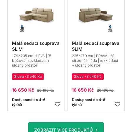
Malá sedací souprava
Malá sedací souprava
SLIM
SLIM
179x235 cm | LEVÁ | 15
235x179 cm | PRAVÁ | 20
béžová | rozkládací +
středně hnědá | rozkládací
úložný prostor
+ úložný prostor
Sleva -3 540 Kč
Sleva -3 540 Kč
16 650 Kč
16 650 Kč
20 190 Kč
20 190 Kč
Dostupnost do 4-6
Dostupnost do 4-6
týdnů
týdnů
ZOBRAZIT VÍCE PRODUKTŮ