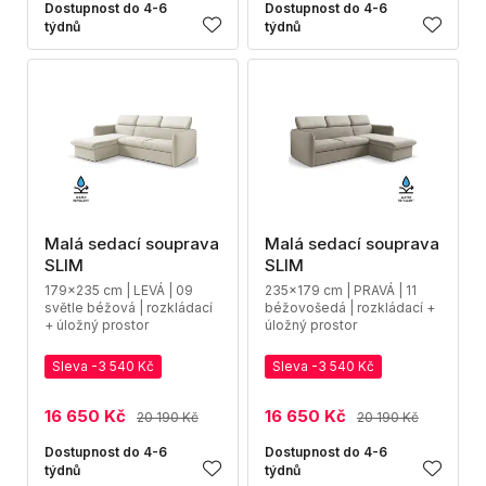
Dostupnost do 4-6
Dostupnost do 4-6
týdnů
týdnů
Malá sedací souprava
Malá sedací souprava
SLIM
SLIM
179x235 cm | LEVÁ | 09
235x179 cm | PRAVÁ | 11
světle béžová | rozkládací
béžovošedá | rozkládací +
+ úložný prostor
úložný prostor
Sleva -3 540 Kč
Sleva -3 540 Kč
16 650 Kč
16 650 Kč
20 190 Kč
20 190 Kč
Dostupnost do 4-6
Dostupnost do 4-6
týdnů
týdnů