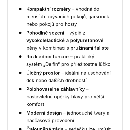
Kompaktní rozměry
– vhodná do
menších obývacích pokojů, garsonek
nebo pokojů pro hosty
Pohodlné sezení
– výplň z
vysokolelastické
a
polyuretanové
pěny v kombinaci s
pružinami faliste
Rozkládací funkce
– praktický
systém „Delfin“ pro příležitostné lůžko
Úložný prostor
– ideální na uschování
dek nebo dalších drobností
Polohovatelné záhlavníky
–
nastavitelné opěrky hlavy pro větší
komfort
Moderní design
– jednoduché tvary a
nadčasové provedení
Čalouněná záda
– sedačku lze umístit