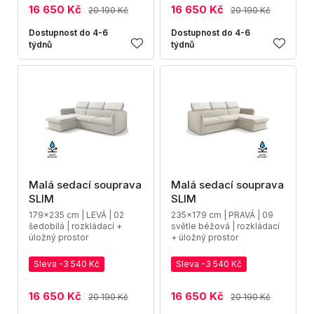
16 650 Kč
16 650 Kč
20 190 Kč
20 190 Kč
Dostupnost do 4-6
Dostupnost do 4-6
týdnů
týdnů
Malá sedací souprava
Malá sedací souprava
SLIM
SLIM
179x235 cm | LEVÁ | 02
235x179 cm | PRAVÁ | 09
šedobílá | rozkládací +
světle béžová | rozkládací
úložný prostor
+ úložný prostor
Sleva -3 540 Kč
Sleva -3 540 Kč
16 650 Kč
16 650 Kč
20 190 Kč
20 190 Kč