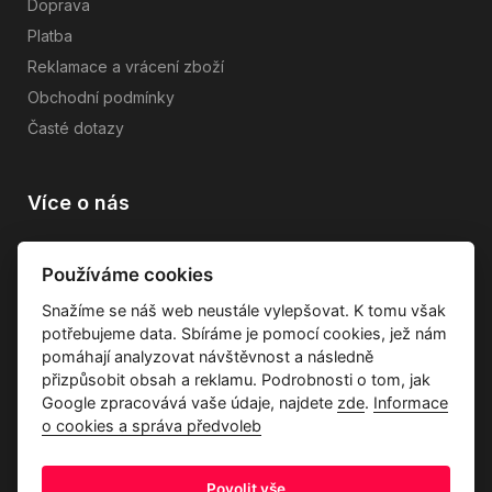
Doprava
Platba
Reklamace a vrácení zboží
Obchodní podmínky
Časté dotazy
Více o nás
Vše o společnosti
Používáme cookies
Dárkové poukazy
Snažíme se náš web neustále vylepšovat. K tomu však
Průvodce tkaninami
potřebujeme data. Sbíráme je pomocí cookies, jež nám
Kontakty
pomáhají analyzovat návštěvnost a následně
přizpůsobit obsah a reklamu. Podrobnosti o tom, jak
Google zpracovává vaše údaje, najdete
zde
.
Informace
o cookies a správa předvoleb
Povolit vše