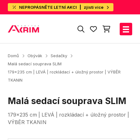
NEPROPÁSNĚTE LETNÍ AKCI
zjisti více
Domů
Obývák
Sedačky
Malá sedací souprava SLIM
179x235 cm | LEVÁ | rozkládací + úložný prostor | VÝBĚR
TKANIN
Malá sedací souprava SLIM
179x235 cm | LEVÁ | rozkládací + úložný prostor |
VÝBĚR TKANIN