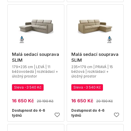
Malá sedací souprava
Malá sedací souprava
SLIM
SLIM
179x235 cm | LEVÁ | 11
235x179 cm | PRAVÁ | 15
béžovošedá | rozkládací +
béžová | rozkládací +
úložný prostor
úložný prostor
Sleva -3 540 Kč
Sleva -3 540 Kč
16 650 Kč
16 650 Kč
20 190 Kč
20 190 Kč
Dostupnost do 4-6
Dostupnost do 4-6
týdnů
týdnů