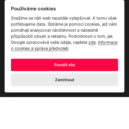
Vše o společnosti
Používáme cookies
Dárkové poukazy
Snažíme se náš web neustále vylepšovat. K tomu však
Průvodce tkaninami
potřebujeme data. Sbíráme je pomocí cookies, jež nám
Kontakty
pomáhají analyzovat návštěvnost a následně
přizpůsobit obsah a reklamu. Podrobnosti o tom, jak
Google zpracovává vaše údaje, najdete
zde
.
Informace
o cookies a správa předvoleb
Povolit vše
Ochrana osobních údajů
Odstoupení od kupní smlouvy
Informace o cookies a správa předvoleb
Zamítnout
© 2026 Akrim s.r.o., Všechna práva jsou vyhrazena