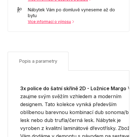
Nábytek Vám po domluvě vyneseme až do
bytu
Více informací o výnosu
Popis a parametry
3x police do šatní skříně 2D - Ložnice Margo
Vás
zaujme svým svěžím vzhledem a moderním
designem. Tato kolekce vyniká především
oblíbenou barevnou kombinací dub sonoma/bílá
lesk nebo dub trufla/černá lesk. Nábytek je
vyroben z kvalitní laminátové dřevotřísky. Zboží
Vám dodáme v demontu s návodem na sestavení 