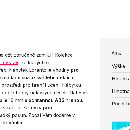
Šířka
še děti zaručeně zamilují. Kolekce
i sestav
, ze kterých si
Výška
řeb. Nábytek Lorento je vhodný
pro
revná kombinace
světlého dekoru
Hloubk
 prostředí pro hraní i učení. Nábytku
Hmotno
y
a oblé hrany některých desek. Nábytek
 síle 16 mm
s ochrannou ABS hranou
.
Počet ba
í stranou. Zásuvky jsou
í hladký posun. Zboží Vám dodáme v
a kováním.