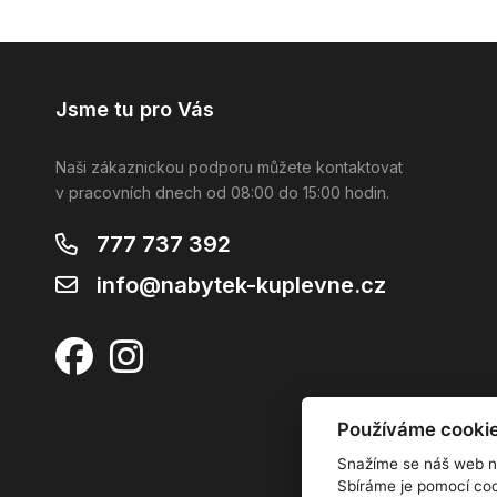
Jsme tu pro Vás
Naši zákaznickou podporu můžete kontaktovat
v pracovních dnech od 08:00 do 15:00 hodin.
777 737 392
info@nabytek-kuplevne.cz
Používáme cooki
Snažíme se náš web n
Sbíráme je pomocí coo