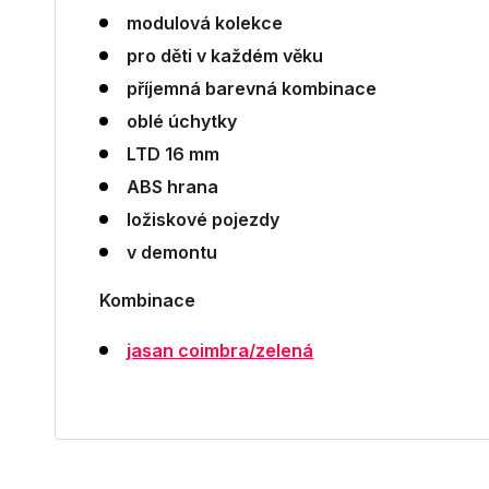
modulová kolekce
pro děti v každém věku
příjemná barevná kombinace
oblé úchytky
LTD 16 mm
ABS hrana
ložiskové pojezdy
v demontu
Kombinace
jasan coimbra/zelená