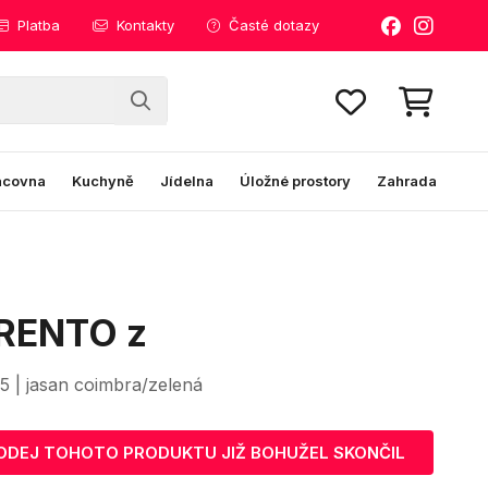
Platba
Kontakty
Časté dotazy
acovna
Kuchyně
Jídelna
Úložné prostory
Zahrada
RENTO z
L5 | jasan coimbra/zelená
ODEJ TOHOTO PRODUKTU JIŽ BOHUŽEL SKONČIL