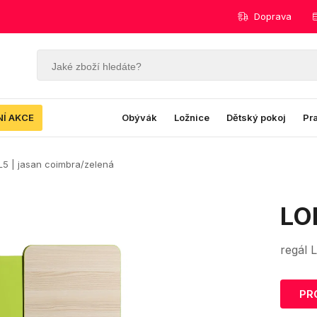
Doprava
NÍ AKCE
Obývák
Ložnice
Dětský pokoj
Pr
L5 | jasan coimbra/zelená
LO
regál 
PR