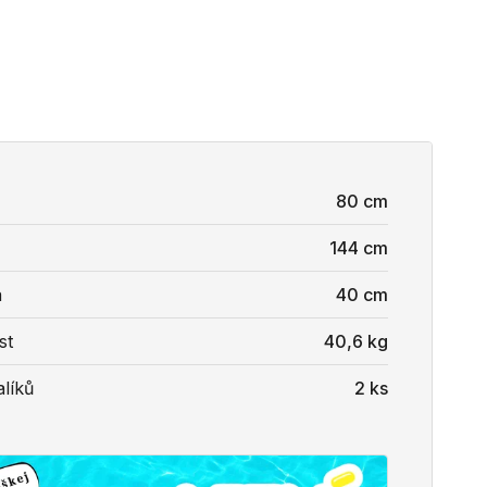
80 cm
144 cm
a
40 cm
st
40,6 kg
líků
2 ks