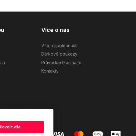
pu
Více o nás
Vše o společnosti
Dárkové poukazy
oží
Průvodce tkaninami
Kontakty
Povolit vše