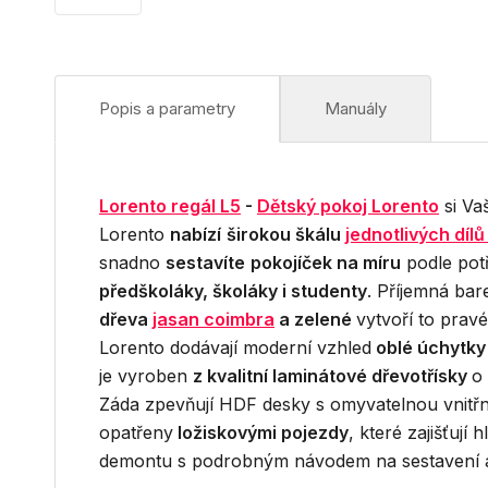
Popis a parametry
Manuály
Lorento regál L5
-
Dětský pokoj Lorento
si Va
Lorento
nabízí
širokou škálu
jednotlivých dílů
snadno
sestavíte
pokojíček na míru
podle pot
předškoláky, školáky i studenty
. Příjemná ba
dřeva
jasan coimbra
a zelené
vytvoří to pravé
Lorento dodávají moderní vzhled
oblé úchytk
je vyroben
z kvalitní laminátové dřevotřísky
o
Záda zpevňují HDF desky s omyvatelnou vnitřn
opatřeny
ložiskovými pojezdy
, které zajišťuj
demontu s podrobným návodem na sestavení 