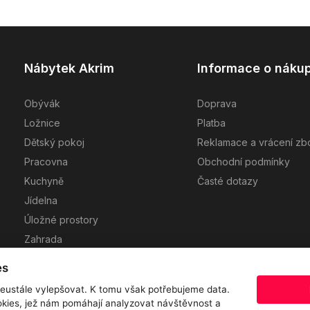
Nábytek Akrim
Informace o náku
Obývák
Doprava
Ložnice
Platba
Dětský pokoj
Reklamace a vrácení zb
Pracovna
Obchodní podmínky
Kuchyně
Časté dotazy
Jídelna
Úložné prostory
Zahrada
Návrh kuchyně
es
eustále vylepšovat. K tomu však potřebujeme data.
kies, jež nám pomáhají analyzovat návštěvnost a