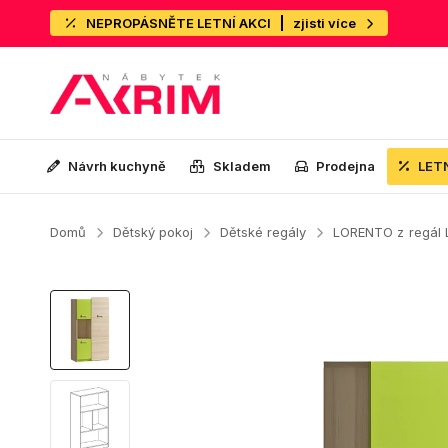
NEPROPÁSNĚTE LETNÍ AKCI
zjisti více
Návrh kuchyně
Skladem
Prodejna
LET
Domů
Dětský pokoj
Dětské regály
LORENTO z
regál 