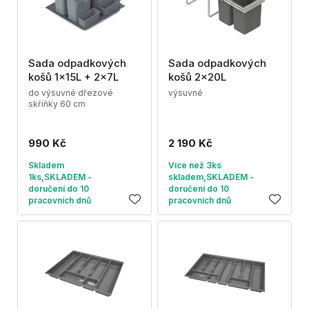
Sada odpadkových
Sada odpadkových
košů 1x15L + 2x7L
košů 2x20L
do výsuvné dřezové
výsuvné
skříňky 60 cm
990 Kč
2 190 Kč
Skladem
Více než 3ks
1ks,SKLADEM -
skladem,SKLADEM -
doručení do 10
doručení do 10
pracovních dnů
pracovních dnů