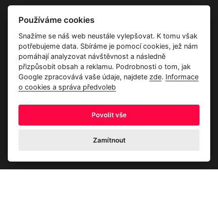
Vše o společnosti
Používáme cookies
Dárkové poukazy
Snažíme se náš web neustále vylepšovat. K tomu však
Průvodce tkaninami
potřebujeme data. Sbíráme je pomocí cookies, jež nám
Kontakty
pomáhají analyzovat návštěvnost a následně
přizpůsobit obsah a reklamu. Podrobnosti o tom, jak
Google zpracovává vaše údaje, najdete
zde
.
Informace
o cookies a správa předvoleb
Povolit vše
Ochrana osobních údajů
Odstoupení od kupní smlouvy
Informace o cookies a správa předvoleb
Zamítnout
© 2026 Akrim s.r.o., Všechna práva jsou vyhrazena