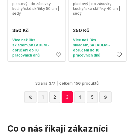
plastový | do zásuvky
plastový | do zásuvky
kuchyňské skříňky 50 cm |
kuchyňské skříňky 40 cm |
šedý
šedý
350 Kč
250 Kč
Více než 3ks
Více než 3ks
skladem,SKLADEM -
skladem,SKLADEM -
doručení do 10
doručení do 10
pracovních dnů
pracovních dnů
Strana
3/7
| celkem
156
produktů
1
2
3
4
5
Co o nás říkají zákazníci