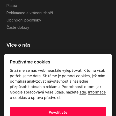
Platba
Reklamace a vrácení zboží
Obchodní podmínky
Časté dotazy
Více o nás
Vše o společnosti
Používáme cookies
Dárkové poukazy
Snažíme se náš web neustále vylepšovat. K tomu však
Průvodce tkaninami
potřebujeme data. Sbíráme je pomocí cookies, jež nám
Kontakty
pomáhají analyzovat návštěvnost a následně
přizpůsobit obsah a reklamu. Podrobnosti o tom, jak
Google zpracovává vaše údaje, najdete
zde
.
Informace
o cookies a správa předvoleb
Povolit vše