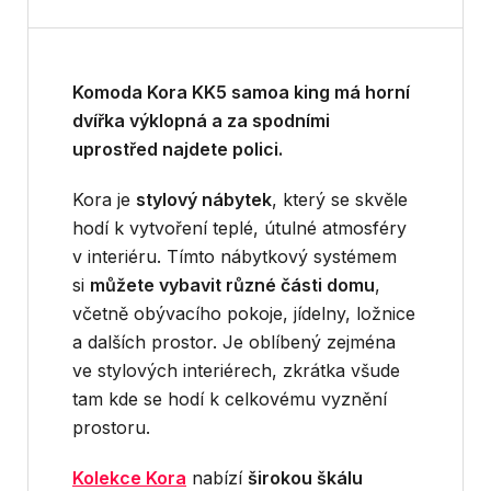
Komoda Kora KK5 samoa king má horní
dvířka výklopná a za spodními
uprostřed najdete polici.
Kora je
stylový nábytek
, který se skvěle
hodí k vytvoření teplé, útulné atmosféry
v interiéru. Tímto nábytkový systémem
si
můžete vybavit různé části domu
,
včetně obývacího pokoje, jídelny, ložnice
a dalších prostor. Je oblíbený zejména
ve stylových interiérech, zkrátka všude
tam kde se hodí k celkovému vyznění
prostoru.
Kolekce Kora
nabízí
širokou škálu