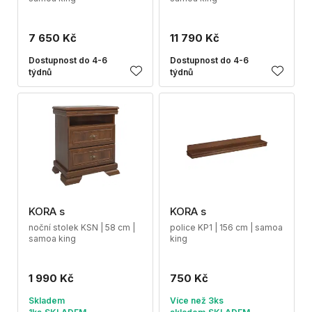
7 650 Kč
11 790 Kč
Dostupnost do 4-6
Dostupnost do 4-6
týdnů
týdnů
KORA s
KORA s
noční stolek KSN | 58 cm |
police KP1 | 156 cm | samoa
samoa king
king
1 990 Kč
750 Kč
Skladem
Více než 3ks