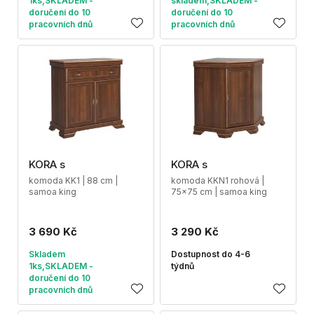
1ks,SKLADEM -
skladem,SKLADEM -
doručení do 10
doručení do 10
pracovních dnů
pracovních dnů
KORA s
KORA s
komoda KK1 | 88 cm |
komoda KKN1 rohová |
samoa king
75x75 cm | samoa king
3 690 Kč
3 290 Kč
Skladem
Dostupnost do 4-6
1ks,SKLADEM -
týdnů
doručení do 10
pracovních dnů