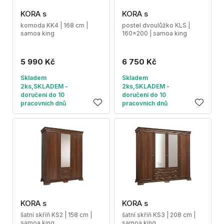
KORA s
KORA s
komoda KK4 | 168 cm |
postel dvoulůžko KLS |
samoa king
160x200 | samoa king
5 990 Kč
6 750 Kč
Skladem
Skladem
2ks,SKLADEM -
2ks,SKLADEM -
doručení do 10
doručení do 10
pracovních dnů
pracovních dnů
KORA s
KORA s
šatní skříň KS2 | 158 cm |
šatní skříň KS3 | 208 cm |
samoa king
samoa king