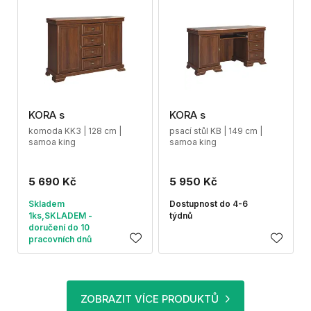
KORA s
KORA s
komoda KK3 | 128 cm |
psací stůl KB | 149 cm |
samoa king
samoa king
5 690 Kč
5 950 Kč
Skladem
Dostupnost do 4-6
1ks,SKLADEM -
týdnů
doručení do 10
pracovních dnů
ZOBRAZIT VÍCE PRODUKTŮ