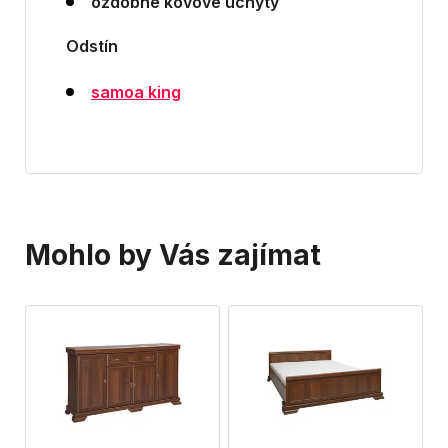
ozdobné kovové úchyty
Odstín
samoa king
Mohlo by Vás zajímat