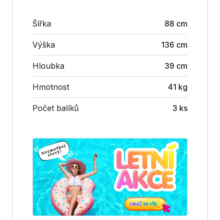
Šířka
88 cm
Výška
136 cm
Hloubka
39 cm
Hmotnost
41 kg
Počet balíků
3 ks