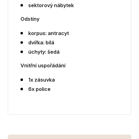
sektorový nábytek
​Odstíny
korpus: antracyt
dvířka: bílá
úchyty:
šedá
Vnitřní uspořádání
1x zásuvka
6x police