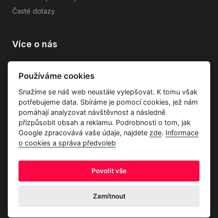
Časté dotazy
Více o nás
Vše o společnosti
Používáme cookies
Dárkové poukazy
Snažíme se náš web neustále vylepšovat. K tomu však
Průvodce tkaninami
potřebujeme data. Sbíráme je pomocí cookies, jež nám
Kontakty
pomáhají analyzovat návštěvnost a následně
přizpůsobit obsah a reklamu. Podrobnosti o tom, jak
Google zpracovává vaše údaje, najdete
zde
.
Informace
o cookies a správa předvoleb
Povolit vše
Ochrana osobních údajů
Odstoupení od kupní smlouvy
Informace o cookies a správa předvoleb
Zamítnout
© 2026 Akrim s.r.o., Všechna práva jsou vyhrazena