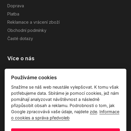
Doprava
Platba
Reklamace a vrácení zboží
Obchodní podmínky
Časté dotazy
Více o nás
Vše o společnosti
Používáme cookies
Dárkové poukazy
Snažíme se náš web neustále vylepšovat. K tomu však
Průvodce tkaninami
potřebujeme data. Sbíráme je pomocí cookies, jež nám
Kontakty
pomáhají analyzovat návštěvnost a následně
přizpůsobit obsah a reklamu. Podrobnosti o tom, jak
Google zpracovává vaše údaje, najdete
zde
.
Informace
o cookies a správa předvoleb