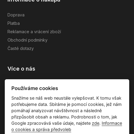
Doprava
Platba
Reklamace a vrácení zboží
Obchodní podmínky
Časté dotazy
Více o nás
Vše o společnosti
Používáme cookies
Dárkové poukazy
Snažíme se náš web neustále vylepšovat. K tomu však
Průvodce tkaninami
potřebujeme data. Sbíráme je pomocí cookies, jež nám
Kontakty
pomáhají analyzovat návštěvnost a následně
přizpůsobit obsah a reklamu. Podrobnosti o tom, jak
Google zpracovává vaše údaje, najdete
zde
.
Informace
o cookies a správa předvoleb