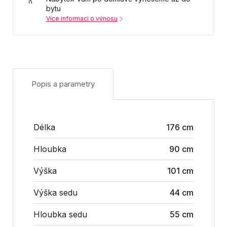
bytu
Více informací o výnosu
Popis a parametry
Délka
176 cm
Hloubka
90 cm
Výška
101 cm
Výška sedu
44 cm
Hloubka sedu
55 cm