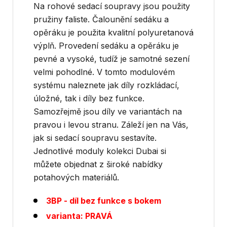
Na rohové sedací soupravy jsou použity
pružiny faliste. Čalounění sedáku a
opěráku je použita kvalitní polyuretanová
výplň. Provedení sedáku a opěráku je
pevné a vysoké, tudíž je samotné sezení
velmi pohodlné. V tomto modulovém
systému naleznete jak díly rozkládací,
úložné, tak i díly bez funkce.
Samozřejmě jsou díly ve variantách na
pravou i levou stranu. Záleží jen na Vás,
jak si sedací soupravu sestavíte.
Jednotlivé moduly kolekci Dubai si
můžete objednat z široké nabídky
potahových materiálů.
3BP - díl bez funkce s bokem
varianta: PRAVÁ