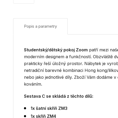
Popis a parametry
Studentský/dětský pokoj Zoom
patří mezi naš
moderním designem a funkčností. Obzvláště d
prakticky řeší úložný prostor. Nábytek je vyrob
netradiční barevné kombinaci Hong kong/lilková
nebo jako jednotlivé díly. Zboží Vám dodáme 
kováním.
Sestava C se skládá z těchto dílů:
1x šatní skříň ZM3
1x skříň ZM4