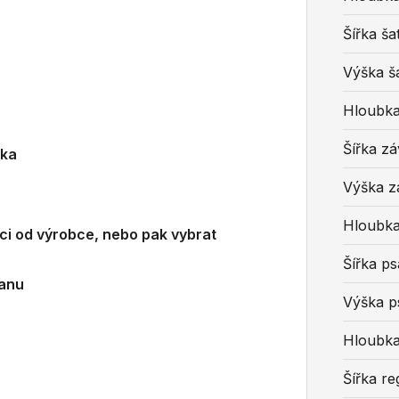
Šířka ša
Výška š
Hloubka
Šířka z
žka
Výška z
Hloubka
ci od výrobce, nebo pak vybrat
Šířka ps
ranu
Výška p
Hloubka
Šířka r