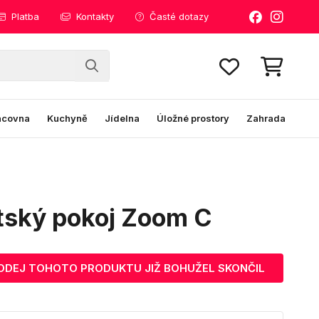
Platba
Kontakty
Časté dotazy
acovna
Kuchyně
Jídelna
Úložné prostory
Zahrada
tský pokoj Zoom C
ODEJ TOHOTO PRODUKTU JIŽ BOHUŽEL SKONČIL