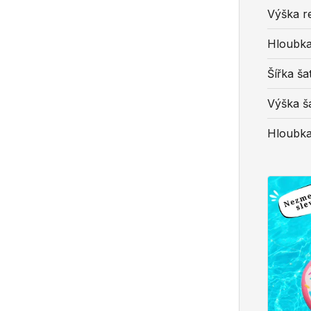
Výška r
Hloubka
Šířka ša
Výška š
Hloubka