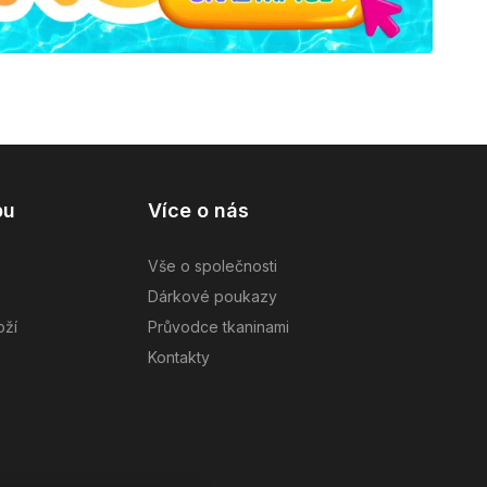
pu
Více o nás
Vše o společnosti
Dárkové poukazy
oží
Průvodce tkaninami
Kontakty