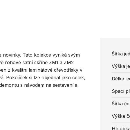
Šířka je
e novinky. Tato kolekce vyniká svým
vě rohové šatní skříně ZM1 a ZM2
Výška j
en z kvalitní laminátové dřevotřísky v
. Pokojíček si lze objednat jako celek,
Délka j
v demontu s návodem na sestavení a
Spací p
Šířka če
Výška č
Hloubka