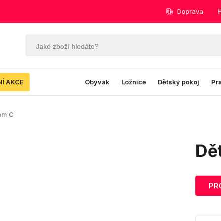
Doprava
NÍ AKCE
Obývák
Ložnice
Dětský pokoj
Pr
om C
Dě
PR