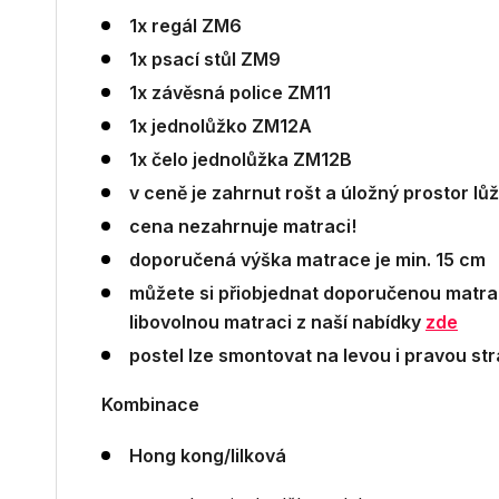
1x regál ZM6
1x psací stůl ZM9
1x závěsná police ZM11
1x jednolůžko ZM12A
1x čelo jednolůžka ZM12B
v ceně je zahrnut rošt a úložný prostor lů
cena nezahrnuje matraci!
doporučená výška matrace je min. 15 cm
můžete si přiobjednat doporučenou matra
libovolnou matraci z naší nabídky
zde
postel lze smontovat na levou i pravou st
Kombinace
Hong kong/lilková