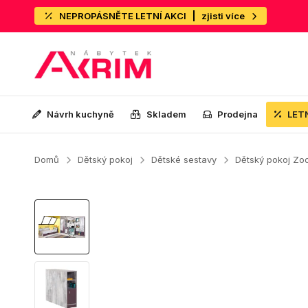
NEPROPÁSNĚTE LETNÍ AKCI
zjisti více
Návrh kuchyně
Skladem
Prodejna
LET
Domů
Dětský pokoj
Dětské sestavy
Dětský pokoj Zo