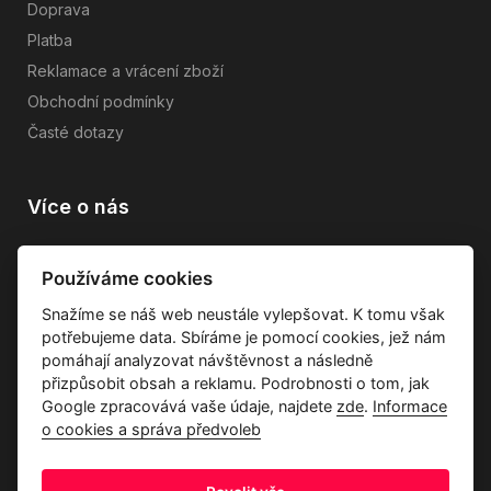
Doprava
Platba
Reklamace a vrácení zboží
Obchodní podmínky
Časté dotazy
Více o nás
Vše o společnosti
Používáme cookies
Dárkové poukazy
Snažíme se náš web neustále vylepšovat. K tomu však
Průvodce tkaninami
potřebujeme data. Sbíráme je pomocí cookies, jež nám
Kontakty
pomáhají analyzovat návštěvnost a následně
přizpůsobit obsah a reklamu. Podrobnosti o tom, jak
Google zpracovává vaše údaje, najdete
zde
.
Informace
o cookies a správa předvoleb