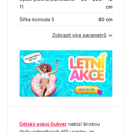
11
cm
Šířka komoda 5
80 cm
Zobrazit více parametrů
Dětský pokoj Guliver
nabízí širokou
škálu jednotlivých dílů i sestav, ze