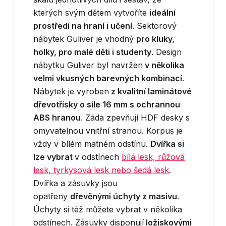
kterých svým dětem vytvoříte
ideální
prostředí na hraní i učení
. Sektorový
nábytek Guliver je vhodný
pro kluky,
holky, pro malé děti i studenty
. Design
nábytku Guliver byl navržen
v několika
velmi vkusných barevných kombinací
.
Nábytek je vyroben
z kvalitní laminátové
dřevotřísky o síle 16 mm s ochrannou
ABS hranou
. Záda zpevňují HDF desky s
omyvatelnou vnitřní stranou. Korpus je
vždy v bílém matném odstínu.
Dvířka si
lze vybrat
v odstínech
bílá lesk, růžová
lesk, tyrkysová lesk nebo šedá lesk
.
Dvířka a zásuvky jsou
opatřeny
dřevěnými úchyty z masivu
.
Úchyty si též můžete vybrat v několika
odstínech. Zásuvky disponují
ložiskovými