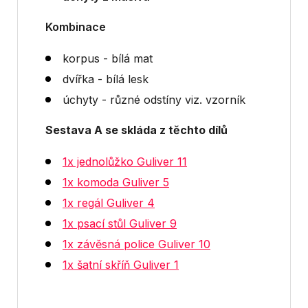
Kombinace
korpus - bílá mat
dvířka - bílá lesk
úchyty - různé odstíny viz. vzorník
Sestava A se skláda z těchto dílů
1x jednolůžko Guliver 11
1x komoda Guliver 5
1x regál Guliver 4
1x psací stůl Guliver 9
1x závěsná police Guliver 10
1x šatní skříň Guliver 1