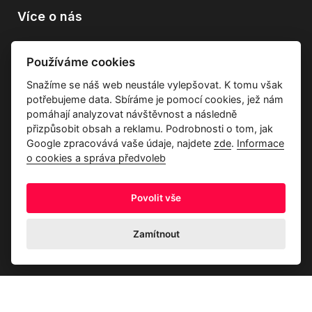
Více o nás
Vše o společnosti
Používáme cookies
Dárkové poukazy
Snažíme se náš web neustále vylepšovat. K tomu však
Průvodce tkaninami
potřebujeme data. Sbíráme je pomocí cookies, jež nám
Kontakty
pomáhají analyzovat návštěvnost a následně
přizpůsobit obsah a reklamu. Podrobnosti o tom, jak
Google zpracovává vaše údaje, najdete
zde
.
Informace
o cookies a správa předvoleb
Povolit vše
Ochrana osobních údajů
Odstoupení od kupní smlouvy
Informace o cookies a správa předvoleb
Zamítnout
© 2026 Akrim s.r.o., Všechna práva jsou vyhrazena