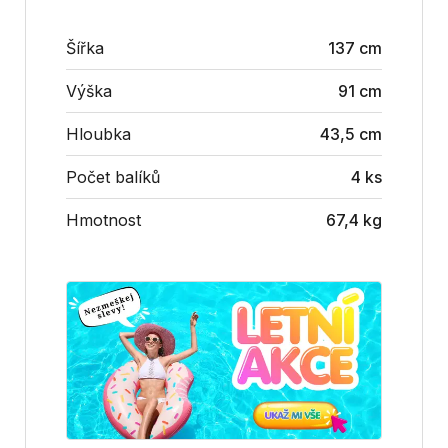
Šířka
137 cm
Výška
91 cm
Hloubka
43,5 cm
Počet balíků
4 ks
Hmotnost
67,4 kg