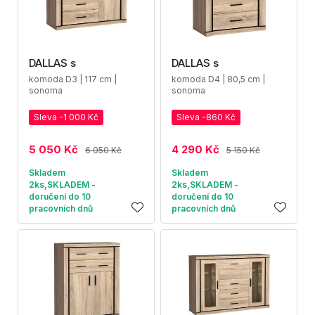
DALLAS s
DALLAS s
komoda D3 | 117 cm |
komoda D4 | 80,5 cm |
sonoma
sonoma
Sleva -1 000 Kč
Sleva -860 Kč
5 050 Kč
4 290 Kč
6 050 Kč
5 150 Kč
Skladem
Skladem
2ks,SKLADEM -
2ks,SKLADEM -
doručení do 10
doručení do 10
pracovních dnů
pracovních dnů