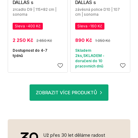
DALLAS s
DALLAS s
zrcadlo D9 | 115x82 cm |
závěsná police D10 | 107
sonoma
cm | sonoma
Sleva -400 Kč
Sleva -160 Kč
2 250 Kč
890 Kč
2 650 Kč
1 050 Kč
Dostupnost do 4-7
Skladem
týdnů
2ks,SKLADEM -
doručení do 10
pracovních dnů
ZOBRAZIT VÍCE PRODUKTŮ
Už přes 30 let děláme radost