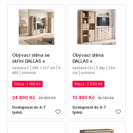
Obývací stěna se
Obývací stěna
skříní DALLAS s
DALLAS s
sestava F | 295 + 137 cm | 5
sestava CH | 3 díly | 234
dílů | sonoma
cm | sonoma
Sleva -1 160 Kč
Sleva -2 640 Kč
24 890 Kč
13 490 Kč
26 050 Kč
16 130 Kč
Dostupnost do 4-7
Dostupnost do 4-7
týdnů
týdnů