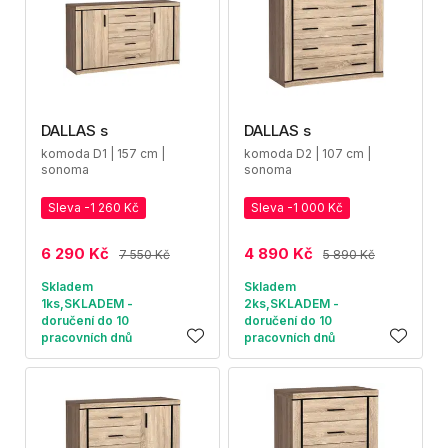
DALLAS s
DALLAS s
komoda D1 | 157 cm |
komoda D2 | 107 cm |
sonoma
sonoma
Sleva -1 260 Kč
Sleva -1 000 Kč
6 290 Kč
4 890 Kč
7 550 Kč
5 890 Kč
Skladem
Skladem
1ks,SKLADEM -
2ks,SKLADEM -
doručení do 10
doručení do 10
pracovních dnů
pracovních dnů