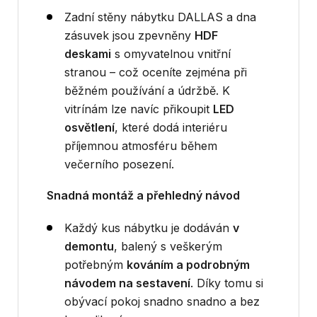
Zadní stěny nábytku DALLAS a dna
zásuvek jsou zpevněny
HDF
deskami
s omyvatelnou vnitřní
stranou – což oceníte zejména při
běžném používání a údržbě. K
vitrínám lze navíc přikoupit
LED
osvětlení
, které dodá interiéru
příjemnou atmosféru během
večerního posezení.
Snadná montáž a přehledný návod
Každý kus nábytku je dodáván
v
demontu
, balený s veškerým
potřebným
kováním a podrobným
návodem na sestavení
. Díky tomu si
obývací pokoj snadno snadno a bez