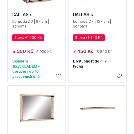
DALLAS s
DALLAS s
komoda D6 | 97 cm |
komoda D7 | 157 cm |
sonoma
sonoma
Sleva -1 000 Kč
Sleva -1 440 Kč
5 050 Kč
7 450 Kč
6 050 Kč
8 890 Kč
Skladem
Dostupnost do 4-7
1ks,SKLADEM -
týdnů
doručení do 10
pracovních dnů