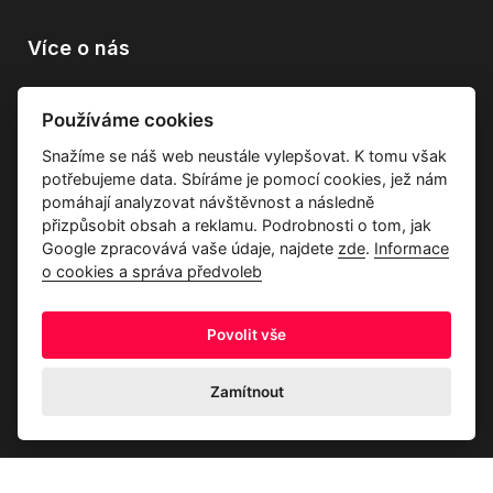
Více o nás
Vše o společnosti
Používáme cookies
Dárkové poukazy
Snažíme se náš web neustále vylepšovat. K tomu však
Průvodce tkaninami
potřebujeme data. Sbíráme je pomocí cookies, jež nám
Kontakty
pomáhají analyzovat návštěvnost a následně
přizpůsobit obsah a reklamu. Podrobnosti o tom, jak
Google zpracovává vaše údaje, najdete
zde
.
Informace
o cookies a správa předvoleb
Povolit vše
Ochrana osobních údajů
Odstoupení od kupní smlouvy
Informace o cookies a správa předvoleb
Zamítnout
© 2026 Akrim s.r.o., Všechna práva jsou vyhrazena