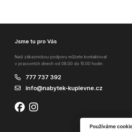
Jsme tu pro Vás
Naši zákaznickou podporu můžete kontaktovat
v pracovních dnech od 08:00 do 15:00 hodin.
777 737 392
info@nabytek-kuplevne.cz
Používáme cooki