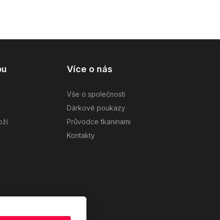
pu
Více o nás
Vše o společnosti
Dárkové poukazy
oží
Průvodce tkaninami
Kontakty