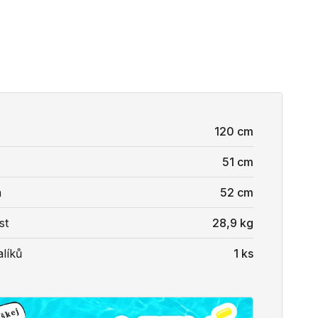
120 cm
51 cm
a
52 cm
st
28,9 kg
líků
1 ks