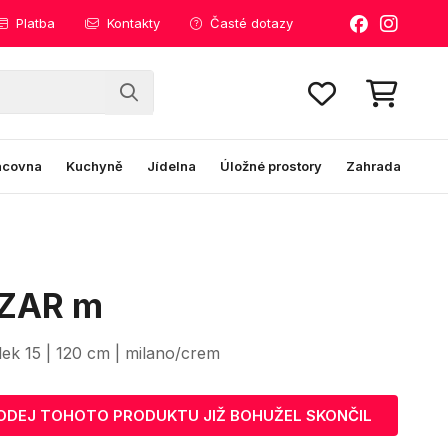
Platba
Kontakty
Časté dotazy
acovna
Kuchyně
Jídelna
Úložné prostory
Zahrada
ZAR m
lek 15 | 120 cm | milano/crem
ODEJ TOHOTO PRODUKTU JIŽ BOHUŽEL SKONČIL