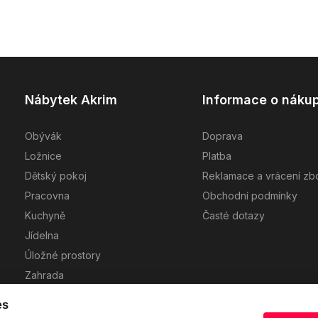
Nábytek Akrim
Informace o náku
Obývák
Doprava
Ložnice
Platba
Dětský pokoj
Reklamace a vrácení zb
Pracovna
Obchodní podmínky
Kuchyně
Časté dotazy
Jídelna
Úložné prostory
Zahrada
Návrh kuchyně
es