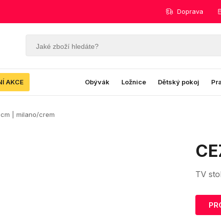
Doprava
NÍ AKCE
Obývák
Ložnice
Dětský pokoj
Pr
0 cm | milano/crem
CE
TV sto
PR