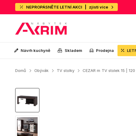
NEPROPÁSNĚTE LETNÍ AKCI
zjisti více
Návrh kuchyně
Skladem
Prodejna
LET
Domů
Obývák
TV stolky
CEZAR m
TV stolek 15 | 12