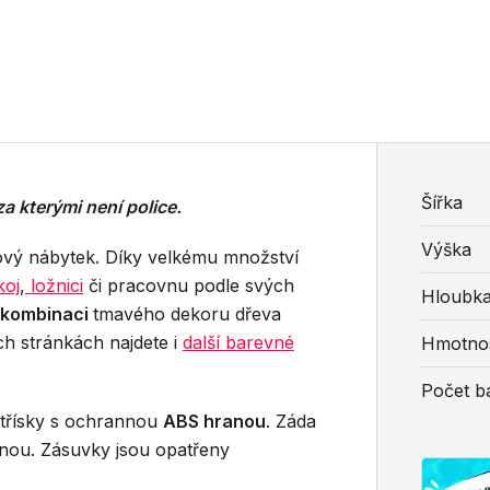
Šířka
za kterými není police.
Výška
rový nábytek. Díky velkému množství
koj
,
ložnici
či pracovnu podle svých
Hloubk
 kombinaci
tmavého dekoru dřeva
ch stránkách najdete i
další barevné
Hmotno
Počet ba
otřísky s ochrannou
ABS
hranou
. Záda
anou. Zásuvky jsou opatřeny