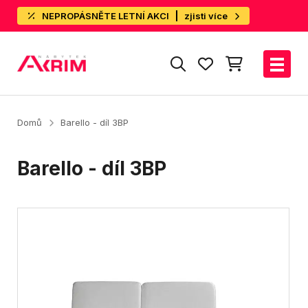
NEPROPÁSNĚTE LETNÍ AKCI
zjisti více
Domů
Barello - díl 3BP
Barello - díl 3BP