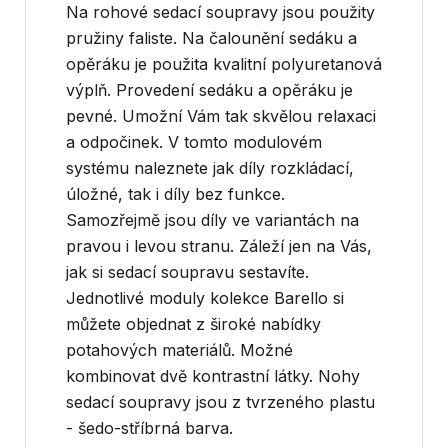
Na rohové sedací soupravy jsou použity
pružiny faliste. Na čalounění sedáku a
opěráku je použita kvalitní polyuretanová
výplň. Provedení sedáku a opěráku je
pevné. Umožní Vám tak skvělou relaxaci
a odpočinek. V tomto modulovém
systému naleznete jak díly rozkládací,
úložné, tak i díly bez funkce.
Samozřejmě jsou díly ve variantách na
pravou i levou stranu. Záleží jen na Vás,
jak si sedací soupravu sestavíte.
Jednotlivé moduly kolekce Barello si
můžete objednat z široké nabídky
potahových materiálů. Možné
kombinovat dvě kontrastní látky. Nohy
sedací soupravy jsou z tvrzeného plastu
- šedo-stříbrná barva.