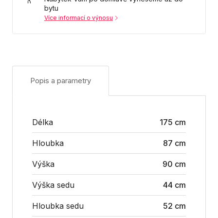
bytu
Více informací o výnosu
Popis a parametry
Délka
175 cm
Hloubka
87 cm
Výška
90 cm
Výška sedu
44 cm
Hloubka sedu
52 cm