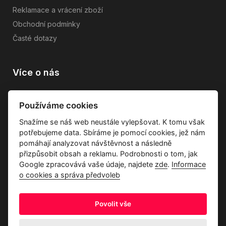
Reklamace a vrácení zboží
Obchodní podmínky
Časté dotazy
Více o nás
Vše o společnosti
Používáme cookies
Dárkové poukazy
Snažíme se náš web neustále vylepšovat. K tomu však
Průvodce tkaninami
potřebujeme data. Sbíráme je pomocí cookies, jež nám
Kontakty
pomáhají analyzovat návštěvnost a následně
přizpůsobit obsah a reklamu. Podrobnosti o tom, jak
Google zpracovává vaše údaje, najdete
zde
.
Informace
o cookies a správa předvoleb
Povolit vše
Ochrana osobních údajů
Odstoupení od kupní smlouvy
Informace o cookies a správa předvoleb