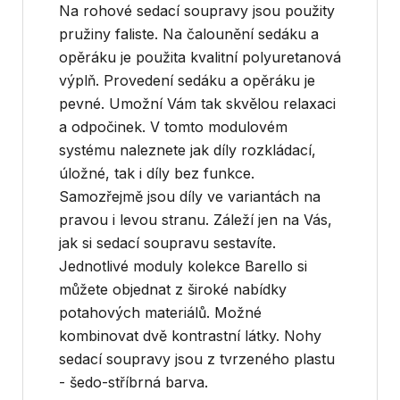
Na rohové sedací soupravy jsou použity
pružiny faliste. Na čalounění sedáku a
opěráku je použita kvalitní polyuretanová
výplň. Provedení sedáku a opěráku je
pevné. Umožní Vám tak skvělou relaxaci
a odpočinek. V tomto modulovém
systému naleznete jak díly rozkládací,
úložné, tak i díly bez funkce.
Samozřejmě jsou díly ve variantách na
pravou i levou stranu. Záleží jen na Vás,
jak si sedací soupravu sestavíte.
Jednotlivé moduly kolekce Barello si
můžete objednat z široké nabídky
potahových materiálů. Možné
kombinovat dvě kontrastní látky. Nohy
sedací soupravy jsou z tvrzeného plastu
- šedo-stříbrná barva.