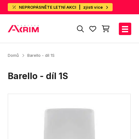
NEPROPÁSNĚTE LETNÍ AKCI
zjisti více
Domů
Barello - díl 1S
Barello - díl 1S