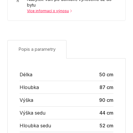
bytu
Více informací o výnosu
Popis a parametry
Délka
50 cm
Hloubka
87 cm
Výška
90 cm
Výška sedu
44 cm
Hloubka sedu
52 cm