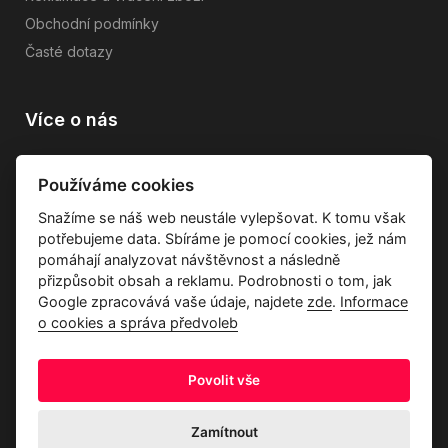
Obchodní podmínky
Časté dotazy
Více o nás
Vše o společnosti
Používáme cookies
Dárkové poukazy
Snažíme se náš web neustále vylepšovat. K tomu však
Průvodce tkaninami
potřebujeme data. Sbíráme je pomocí cookies, jež nám
Kontakty
pomáhají analyzovat návštěvnost a následně
přizpůsobit obsah a reklamu. Podrobnosti o tom, jak
Google zpracovává vaše údaje, najdete
zde
.
Informace
o cookies a správa předvoleb
Povolit vše
Ochrana osobních údajů
Odstoupení od kupní smlouvy
Informace o cookies a správa předvoleb
Zamítnout