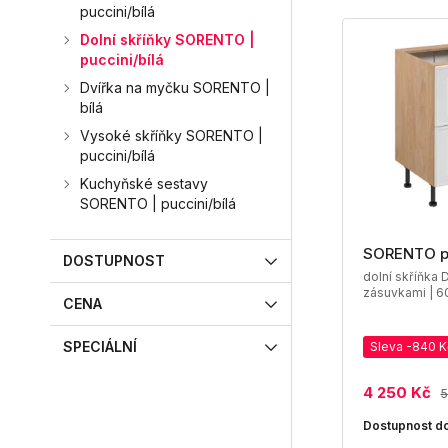
puccini/bílá
Dolní skříňky SORENTO |
puccini/bílá
Dvířka na myčku SORENTO |
bílá
Vysoké skříňky SORENTO |
puccini/bílá
Kuchyňské sestavy
SORENTO | puccini/bílá
SORENTO 
DOSTUPNOST
dolní skříňka
zásuvkami | 60
CENA
SPECIÁLNÍ
Sleva -840 K
4 250 Kč
5
Dostupnost do