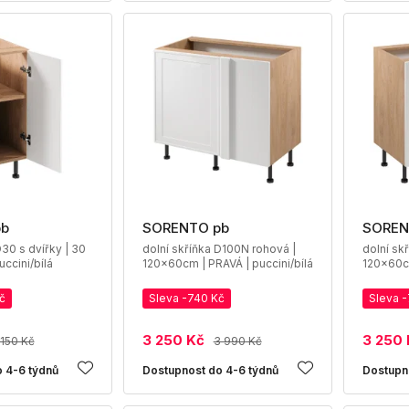
pb
SORENTO pb
SOREN
D30 s dvířky | 30
dolní skříňka D100N rohová |
dolní sk
uccini/bílá
120x60cm | PRAVÁ | puccini/bílá
120x60cm
č
Sleva -740 Kč
Sleva 
3 250 Kč
3 250 
 150 Kč
3 990 Kč
 4-6 týdnů
Dostupnost do 4-6 týdnů
Dostupn