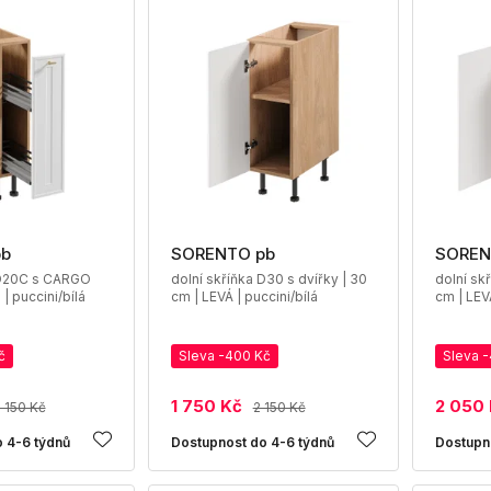
pb
SORENTO pb
SOREN
 D20C s CARGO
dolní skříňka D30 s dvířky | 30
dolní sk
| puccini/bílá
cm | LEVÁ | puccini/bílá
cm | LEVÁ
č
Sleva -400 Kč
Sleva 
1 750 Kč
2 050
 150 Kč
2 150 Kč
 4-6 týdnů
Dostupnost do 4-6 týdnů
Dostupn