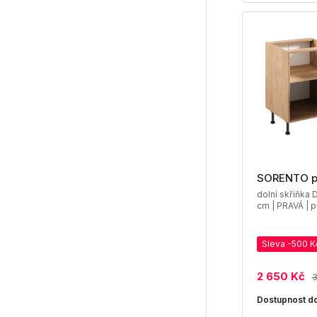
SORENTO 
dolní skříňka 
cm | PRAVÁ | p
Sleva -500 K
2 650 Kč
3
Dostupnost do