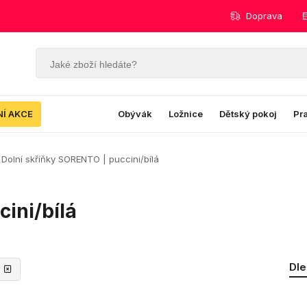
Doprava
NÍ AKCE
Obývák
Ložnice
Dětský pokoj
Pr
Dolní skříňky SORENTO | puccini/bílá
ini/bílá
Dle