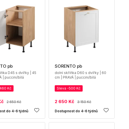
TO pb
SORENTO pb
říňka D45 s dvířky | 45
dolní skříňka D60 s dvířky | 60
 | puccini/bílá
cm | PRAVÁ | puccini/bílá
-460 Kč
Sleva -500 Kč
Kč
2 650 Kč
2 650 Kč
3 150 Kč
ost do 4-6 týdnů
Dostupnost do 4-6 týdnů