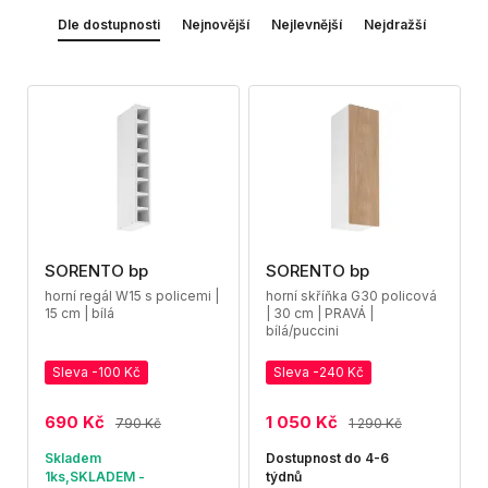
Dle dostupnosti
Nejnovější
Nejlevnější
Nejdražší
SORENTO bp
SORENTO bp
horní regál W15 s policemi |
horní skříňka G30 policová
15 cm | bílá
| 30 cm | PRAVÁ |
bílá/puccini
Sleva -100 Kč
Sleva -240 Kč
690 Kč
1 050 Kč
790 Kč
1 290 Kč
Skladem
Dostupnost do 4-6
1ks,SKLADEM -
týdnů