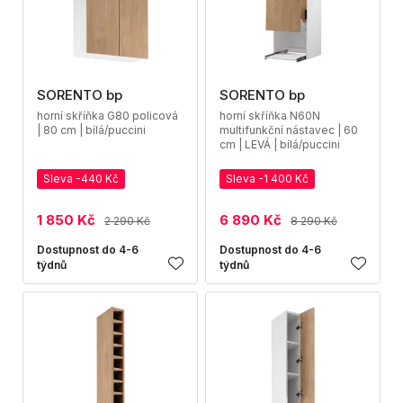
SORENTO bp
SORENTO bp
horní skříňka G80 policová
horní skříňka N60N
| 80 cm | bílá/puccini
multifunkční nástavec | 60
cm | LEVÁ | bílá/puccini
Sleva -440 Kč
Sleva -1 400 Kč
1 850 Kč
6 890 Kč
2 290 Kč
8 290 Kč
Dostupnost do 4-6
Dostupnost do 4-6
týdnů
týdnů