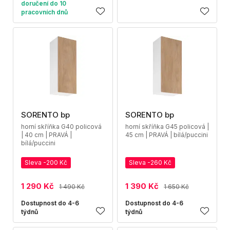
doručení do 10
pracovních dnů
SORENTO bp
SORENTO bp
horní skříňka G40 policová
horní skříňka G45 policová |
| 40 cm | PRAVÁ |
45 cm | PRAVÁ | bílá/puccini
bílá/puccini
Sleva -200 Kč
Sleva -260 Kč
1 290 Kč
1 390 Kč
1 490 Kč
1 650 Kč
Dostupnost do 4-6
Dostupnost do 4-6
týdnů
týdnů