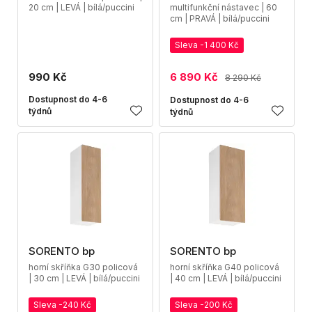
20 cm | LEVÁ | bílá/puccini
multifunkční nástavec | 60
cm | PRAVÁ | bílá/puccini
Sleva -1 400 Kč
990 Kč
6 890 Kč
8 290 Kč
Dostupnost do 4-6
Dostupnost do 4-6
týdnů
týdnů
SORENTO bp
SORENTO bp
horní skříňka G30 policová
horní skříňka G40 policová
| 30 cm | LEVÁ | bílá/puccini
| 40 cm | LEVÁ | bílá/puccini
Sleva -240 Kč
Sleva -200 Kč