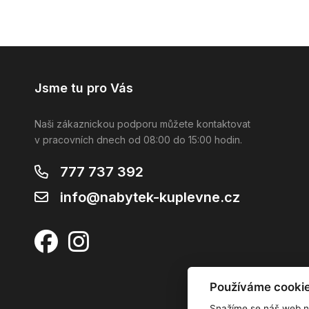
Jsme tu pro Vás
Naši zákaznickou podporu můžete kontaktovat
v pracovních dnech od 08:00 do 15:00 hodin.
777 737 392
info@nabytek-kuplevne.cz
Používáme cooki
Snažíme se náš web n