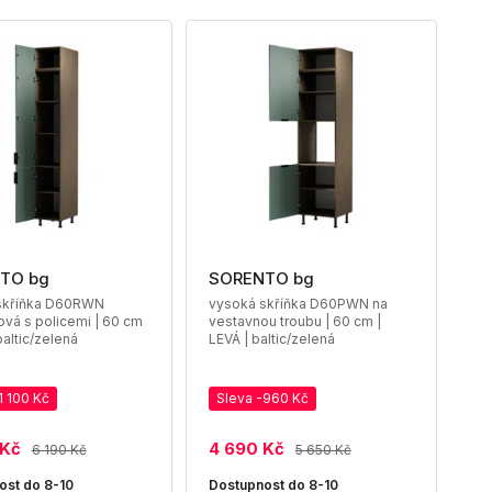
TO bg
SORENTO bg
skříňka D60RWN
vysoká skříňka D60PWN na
ová s policemi | 60 cm
vestavnou troubu | 60 cm |
baltic/zelená
LEVÁ | baltic/zelená
1 100 Kč
Sleva -960 Kč
 Kč
4 690 Kč
6 190 Kč
5 650 Kč
ost do 8-10
Dostupnost do 8-10