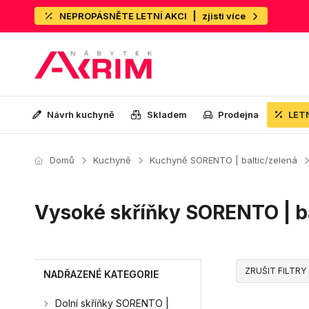
NEPROPÁSNĚTE LETNÍ AKCI
zjisti více
Návrh kuchyně
Skladem
Prodejna
LET
Domů
Kuchyně
Kuchyně SORENTO | baltic/zelená
Vysoké skříňky SORENTO | ba
ZRUŠIT FILTRY
NADŘAZENÉ KATEGORIE
Dolní skříňky SORENTO |