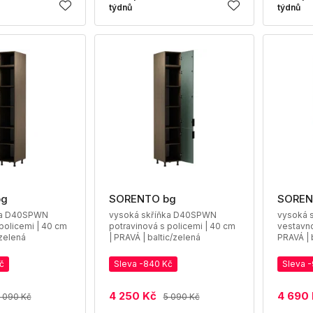
týdnů
týdnů
bg
SORENTO bg
SOREN
ka D40SPWN
vysoká skříňka D40SPWN
vysoká 
policemi | 40 cm
potravinová s policemi | 40 cm
vestavno
/zelená
| PRAVÁ | baltic/zelená
PRAVÁ | 
č
Sleva -840 Kč
Sleva 
4 250 Kč
4 690
 090 Kč
5 090 Kč