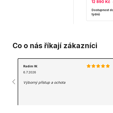
12 890 Kč
Dostupnost do
týdnů
Co o nás říkají zákazníci
Radim W.
6.7.2026
Výborný přístup a ochota
Zdroj:
ZBOZI.CZ