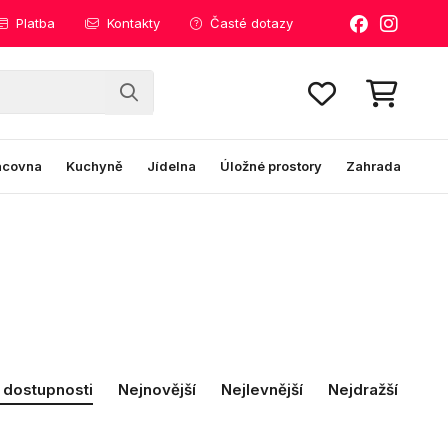
Platba
Kontakty
Časté dotazy
acovna
Kuchyně
Jídelna
Úložné prostory
Zahrada
 dostupnosti
Nejnovější
Nejlevnější
Nejdražší