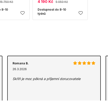
4 190 Kč
15 750 Kč
5 050 Kč
 8-10
Dostupnost do 8-10
týdnů
Romana B.
26.3.2026
Skříň je moc pěkná a příjemní dorucovatele
Zdroj:
ZBOZI.CZ