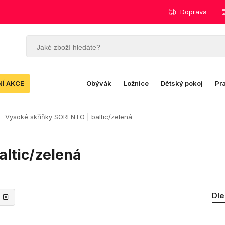
Doprava
NÍ AKCE
Obývák
Ložnice
Dětský pokoj
Pr
Vysoké skříňky SORENTO | baltic/zelená
ltic/zelená
Dle