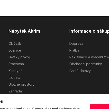
Nábytek Akrim
Informace o náku
Obývák
Doprava
Ložnice
Platba
Dětský pokoj
Reklamace a vrácení zb
Pracovna
Obchodní podmínky
Kuchyně
Časté dotazy
Jídelna
Úložné prostory
Zahrada
Návrh kuchyně
es
eustále vylepšovat. K tomu však potřebujeme data.