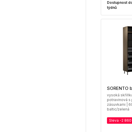
Dostupnost do
týdnů
SORENTO 
vysoká skříň
potravinová s 
zásuvkami | 6
baltic/zelená
Sleva -2 860