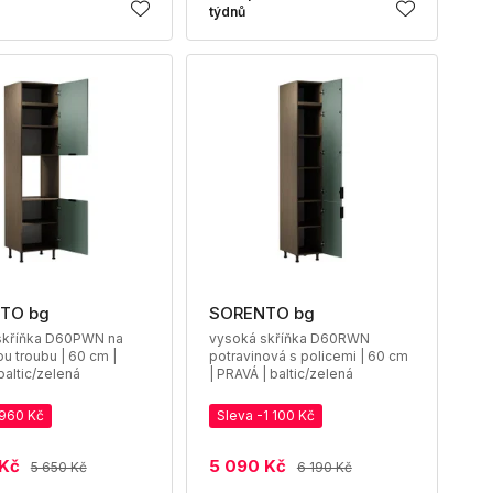
týdnů
TO bg
SORENTO bg
skříňka D60PWN na
vysoká skříňka D60RWN
u troubu | 60 cm |
potravinová s policemi | 60 cm
baltic/zelená
| PRAVÁ | baltic/zelená
-960 Kč
Sleva -1 100 Kč
 Kč
5 090 Kč
5 650 Kč
6 190 Kč