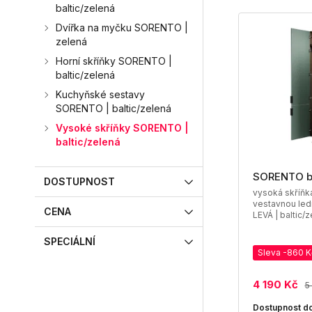
baltic/zelená
Dvířka na myčku SORENTO |
zelená
Horní skříňky SORENTO |
baltic/zelená
Kuchyňské sestavy
SORENTO | baltic/zelená
Vysoké skříňky SORENTO |
baltic/zelená
SORENTO 
DOSTUPNOST
vysoká skříň
vestavnou ledn
CENA
LEVÁ | baltic/
SPECIÁLNÍ
Sleva -860 K
4 190 Kč
5
Dostupnost do