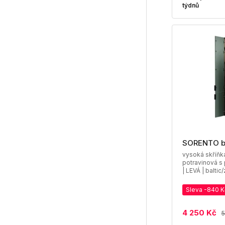
týdnů
SORENTO 
vysoká skříň
potravinová s 
| LEVÁ | baltic
Sleva -840 K
4 250 Kč
5