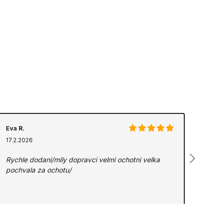
Eva R.
17.2.2026
Rychle dodani/mily dopravci velmi ochotni velka
pochvala za ochotu/
Zdroj:
ZBOZI.CZ