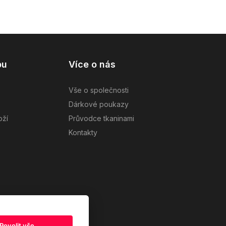
pu
Více o nás
Vše o společnosti
Dárkové poukazy
oží
Průvodce tkaninami
Kontakty
Povolit vše