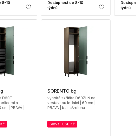
 8-10
Dostupnost do 8-10
Dostupn
týdnů
týdnů
bg
SORENTO bg
ka D60T
vysoká skříňka D60ZLN na
policemi a
vestavnou lednici | 60 cm |
0 cm | PRAVÁ |
PRAVÁ | baltic/zelená
 Kč
Sleva -860 Kč