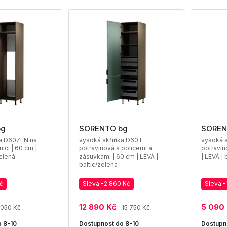
bg
SORENTO bg
SOREN
ka D60ZLN na
vysoká skříňka D60T
vysoká 
ici | 60 cm |
potravinová s policemi a
potravin
zelená
zásuvkami | 60 cm | LEVÁ |
| LEVÁ | 
baltic/zelená
č
Sleva -2 860 Kč
Sleva -
12 890 Kč
5 090
 050 Kč
15 750 Kč
 8-10
Dostupnost do 8-10
Dostupn