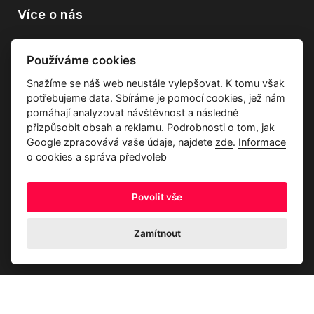
Více o nás
Vše o společnosti
Používáme cookies
Dárkové poukazy
Snažíme se náš web neustále vylepšovat. K tomu však
Průvodce tkaninami
potřebujeme data. Sbíráme je pomocí cookies, jež nám
Kontakty
pomáhají analyzovat návštěvnost a následně
přizpůsobit obsah a reklamu. Podrobnosti o tom, jak
Google zpracovává vaše údaje, najdete
zde
.
Informace
o cookies a správa předvoleb
Povolit vše
Ochrana osobních údajů
Odstoupení od kupní smlouvy
Informace o cookies a správa předvoleb
Zamítnout
© 2026 Akrim s.r.o., Všechna práva jsou vyhrazena