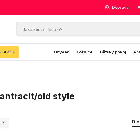
Doprava
NÍ AKCE
Obývák
Ložnice
Dětský pokoj
Pr
ntracit/old style
Dle