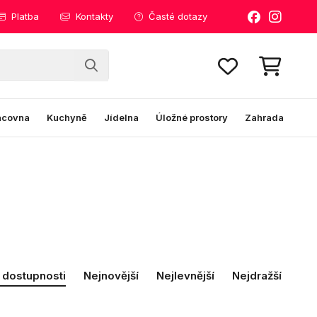
Platba
Kontakty
Časté dotazy
acovna
Kuchyně
Jídelna
Úložné prostory
Zahrada
 dostupnosti
Nejnovější
Nejlevnější
Nejdražší