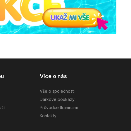
pu
Více o nás
Vše o společnosti
Dárkové poukazy
oží
Průvodce tkaninami
Kontakty