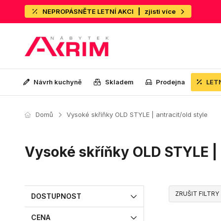
NEPROPÁSNĚTE LETNÍ AKCI
zjisti více
Návrh kuchyně
Skladem
Prodejna
LET
Domů
Vysoké skříňky OLD STYLE | antracit/old style
Vysoké skříňky OLD STYLE | a
ZRUŠIT FILTRY
DOSTUPNOST
CENA