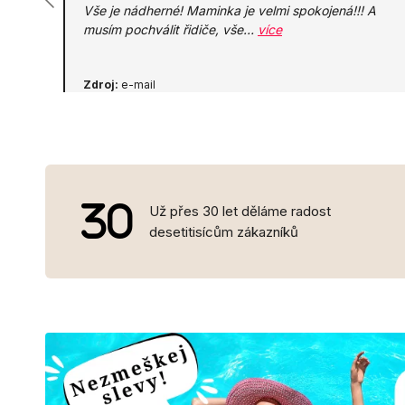
Vše je nádherné! Maminka je velmi spokojená!!! A
musím pochválit řidiče, vše…
více
Zdroj:
e-mail
Už přes 30 let děláme radost
desetitisícům zákazníků